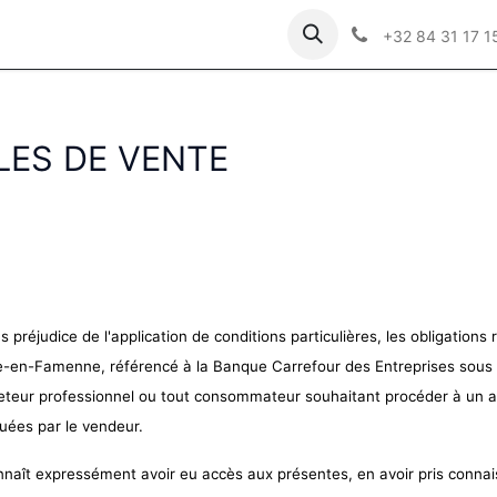
GV Laloux
Rendez-vous
+32 84 31 17 1
LES DE VENTE
 préjudice de l'application de conditions particulières, les obligation
e-en-Famenne, référencé à la Banque Carrefour des Entreprises sous 
eteur professionnel ou tout consommateur souhaitant procéder à un ac
ctuées par le vendeur.
aît expressément avoir eu accès aux présentes, en avoir pris connais