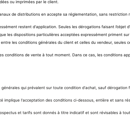
ées ou imprimées par le client.
ux de distributions en accepte sa réglementation, sans restriction n
ssément restent d'application. Seules les dérogations faisant l’objet d’
ue les dispositions particulières acceptées expressément priment sur l
ntre les conditions générales du client et celles du vendeur, seules 
es conditions de vente à tout moment. Dans ce cas, les conditions appl
énérales qui prévalent sur toute condition d'achat, sauf dérogation f
 implique l'acceptation des conditions ci-dessous, entière et sans ré
spectus et tarifs sont donnés à titre indicatif et sont révisables à t